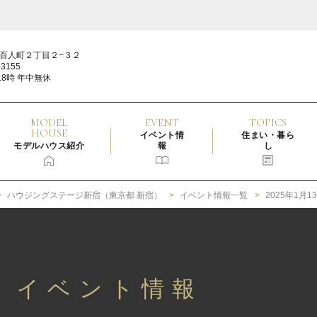
百人町２丁目２−３２
3155
18時 年中無休
MODEL
EVENT
TOPICS
HOUSE
イベント情
住まい・暮ら
モデルハウス紹介
報
し
ハウジングステージ新宿（東京都 新宿）
イベント情報一覧
2025年1月
3日 イベント情報