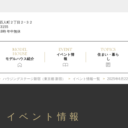
百人町２丁目２−３２
3155
18時 年中無休
MODEL
EVENT
TOPICS
HOUSE
イベント情
住まい・暮ら
モデルハウス紹介
報
し
ハウジングステージ新宿（東京都 新宿）
イベント情報一覧
2025年6月
2日 イベント情報