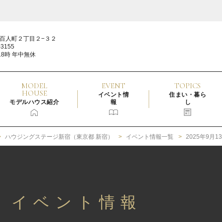
百人町２丁目２−３２
3155
18時 年中無休
MODEL
EVENT
TOPICS
HOUSE
イベント情
住まい・暮ら
モデルハウス紹介
報
し
ハウジングステージ新宿（東京都 新宿）
イベント情報一覧
2025年9月
3日 イベント情報