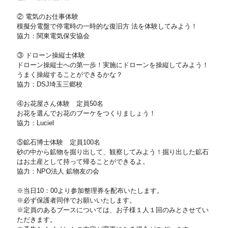
② 電気のお仕事体験
模擬分電盤で停電時の一時的な復旧方 法を体験してみよう！
協力：関東電気保安協会
③ ドローン操縦士体験
ドローン操縦士への第一歩！実施にドローンを操縦してみよう！
うまく操縦することができるかな？
協力：DSJ埼玉三郷校
④お花屋さん体験 定員50名
お花を選んでお花のブーケをつくりましょう！
協力：Luciel
⑤鉱石博士体験 定員100名
砂の中から鉱物を掘り出して、観察してみよう！掘り出した鉱石
はお土産として持って帰ることができるよ。
協力：NPO法人 鉱物友の会
※当日10：00より参加整理券を配布いたします。
※必ず保護者同伴でお願いいたします。
※定員のあるブースについては、お子様１人１回のみとさせてい
ただきます。