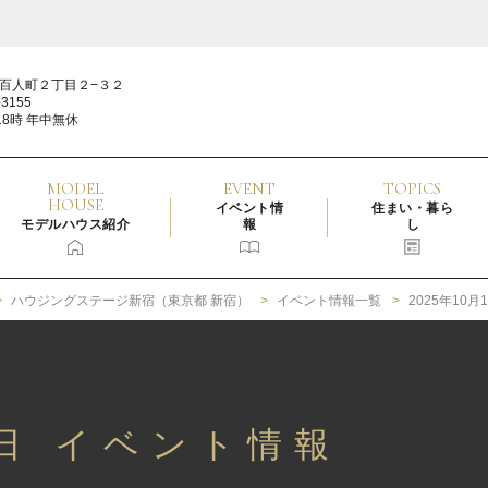
百人町２丁目２−３２
3155
18時 年中無休
MODEL
EVENT
TOPICS
HOUSE
イベント情
住まい・暮ら
モデルハウス紹介
報
し
ハウジングステージ新宿（東京都 新宿）
イベント情報一覧
2025年10
1日 イベント情報