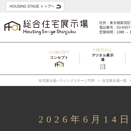
住所：東京都新宿区
電話番号：03-6457-
営業時間：10時 ～ 
VIRTUAL
CONCEPT
デジタル展示
コンセプト
場
住宅展示場ハウジングステージTOP
住宅展示場一覧
2026年6月1