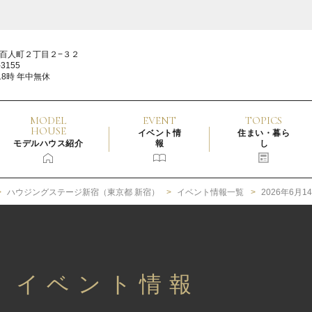
百人町２丁目２−３２
3155
18時 年中無休
MODEL
EVENT
TOPICS
HOUSE
イベント情
住まい・暮ら
モデルハウス紹介
報
し
ハウジングステージ新宿（東京都 新宿）
イベント情報一覧
2026年6月
4日 イベント情報