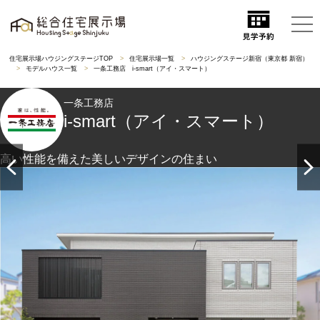
住宅展示場ハウジングステージTOP
住宅展示場一覧
ハウジングステージ新宿（東京都 新宿）
モデルハウス一覧
一条工務店 i-smart（アイ・スマート）
一条工務店
i-smart（アイ・スマート）
高い性能を備えた美しいデザインの住まい
全面タイル貼りの上質な佇まい。16Ｋｗの太陽光発電を搭
載。