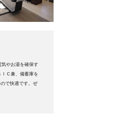
電気やお湯を確保す
ＳＩＣ兼、備蓄庫を
つので快適です。ぜ