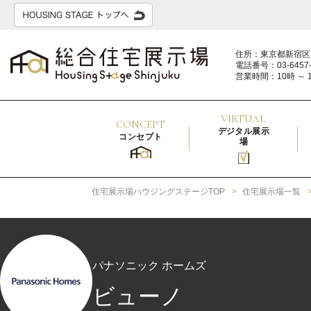
住所：東京都新宿区
電話番号：03-6457-
営業時間：10時 ～ 
VIRTUAL
CONCEPT
デジタル展示
コンセプト
場
住宅展示場ハウジングステージTOP
住宅展示場一覧
パナソニック ホームズ
ビューノ