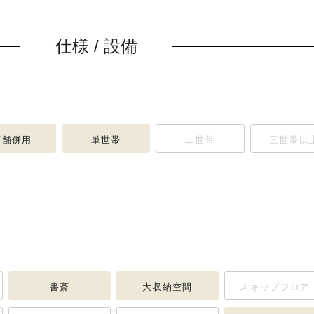
仕様 / 設備
店舗併用
単世帯
二世帯
三世帯以
書斎
大収納空間
スキップフロア