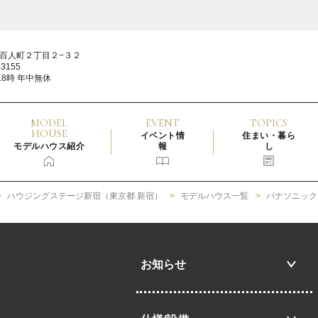
百人町２丁目２−３２
3155
18時 年中無休
MODEL
EVENT
TOPICS
HOUSE
イベント情
住まい・暮ら
モデルハウス紹介
報
し
ハウジングステージ新宿（東京都 新宿）
モデルハウス一覧
パナソニック
お知らせ