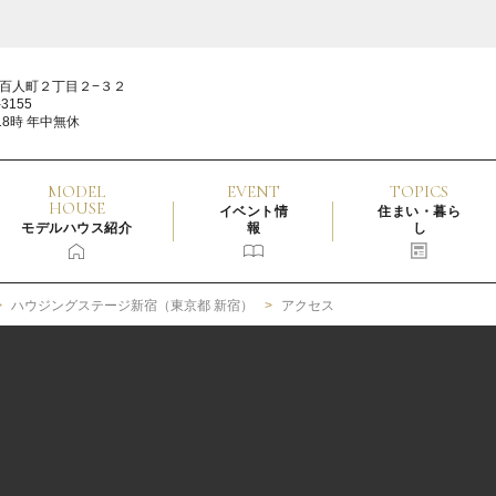
百人町２丁目２−３２
3155
18時 年中無休
MODEL
EVENT
TOPICS
HOUSE
イベント情
住まい・暮ら
モデルハウス紹介
報
し
ハウジングステージ新宿（東京都 新宿）
アクセス