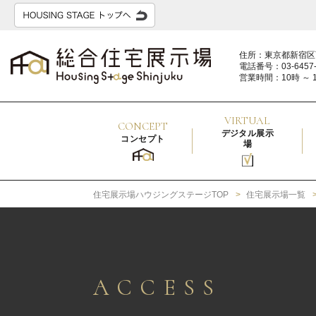
住所：東京都新宿区
電話番号：03-6457-
営業時間：10時 ～ 
VIRTUAL
CONCEPT
デジタル展示
コンセプト
場
住宅展示場ハウジングステージTOP
住宅展示場一覧
ACCESS