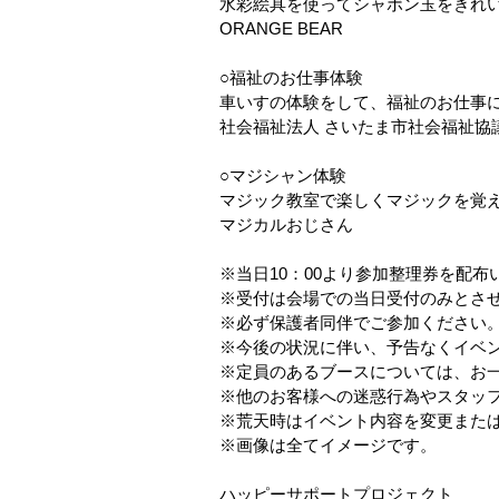
水彩絵具を使ってシャボン玉をきれ
ORANGE BEAR
○福祉のお仕事体験
車いすの体験をして、福祉のお仕事
社会福祉法人 さいたま市社会福祉協
○マジシャン体験
マジック教室で楽しくマジックを覚
マジカルおじさん
※当日10：00より参加整理券を配布
※受付は会場での当日受付のみとさ
※必ず保護者同伴でご参加ください
※今後の状況に伴い、予告なくイベ
※定員のあるブースについては、お
※他のお客様への迷惑行為やスタッ
※荒天時はイベント内容を変更また
※画像は全てイメージです。
ハッピーサポートプロジェクト