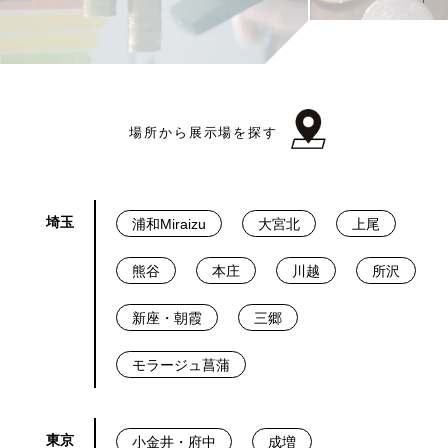
場所から展示場を探す
埼玉
浦和Miraizu
大宮北
上尾
熊谷
本庄
川越
所沢
新座・朝霞
三郷
モラージュ菖蒲
東京
小金井・府中
成増