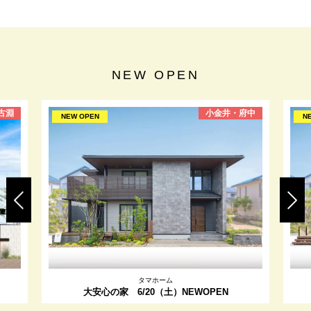
NEW OPEN
古淵
小金井・府中
NEW OPEN
N
タマホーム
大安心の家 6/20（土）NEWOPEN