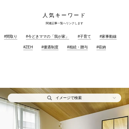
人気キーワード
関連記事一覧へリンクします
#間取り
#今どきママの「我が家」
#子育て
#家事動線
#ZEH
#優遇制度
#相続・贈与
#収納
イメージで検索