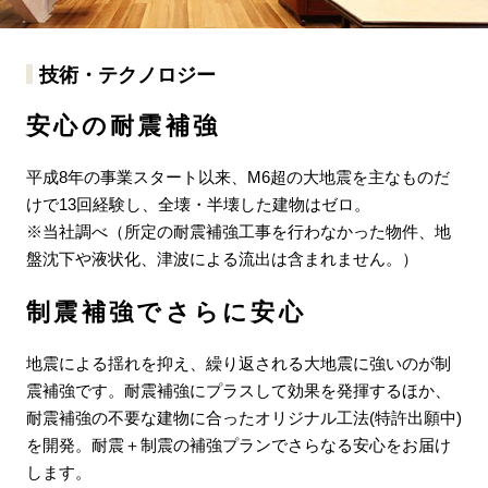
技術・テクノロジー
安心の耐震補強
平成8年の事業スタート以来、M6超の大地震を主なものだ
けで13回経験し、全壊・半壊した建物はゼロ。
※当社調べ（所定の耐震補強工事を行わなかった物件、地
盤沈下や液状化、津波による流出は含まれません。）
制震補強でさらに安心
地震による揺れを抑え、繰り返される大地震に強いのが制
震補強です。耐震補強にプラスして効果を発揮するほか、
耐震補強の不要な建物に合ったオリジナル工法(特許出願中)
を開発。耐震＋制震の補強プランでさらなる安心をお届け
します。