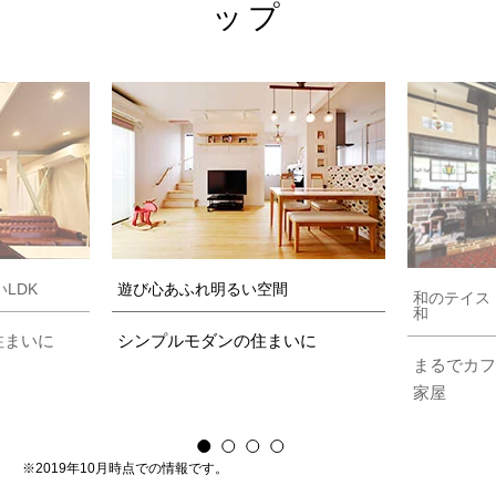
ップ
LDK
遊び心あふれ明るい空間
和のテイス
和
住まいに
シンプルモダンの住まいに
まるでカフ
家屋
※2019年10月時点での情報です。