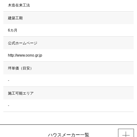
木造在来工法
建築工期
6カ月
公式ホームページ
http://www.oono.gr.jp
坪単価（目安）
-
施工可能エリア
-
ハウスメーカー一覧