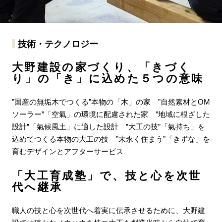
技術・テクノロジー
大野建設の家づくり、「きづく
り」の「き」に込めた５つの意味
”国産の無垢木でつくる”本物の「木」の家 ”自然素材とOM
ソーラー”「空氣」の環境に配慮された家 ”地域に根ざした
設計”「氣候風土」に適した設計 ”大工の技”「氣持ち」を
込めてつくる本物の大工の技 ”末永く住まう”「きずな」を
育むデザインとアフターサービス
「大工育成塾」で、技と心を次世
代へ継承
職人の技と心を次世代へ着実に伝承させるために、大野建