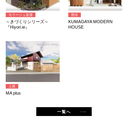
モラージュ菖蒲
熊谷
～きづくりシリーズ～
KUMAGAYA MODERN
『Hiyori.ie』
HOUSE
上尾
MA plus
一覧へ