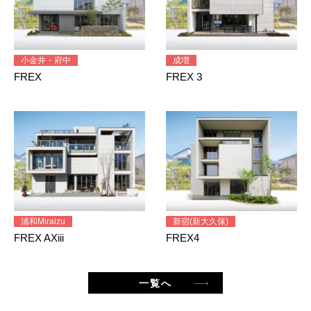
小金井・府中
成増
FREX
FREX 3
浦和Miraizu
新宿(新大久保)
FREX AXiii
FREX4
一覧へ