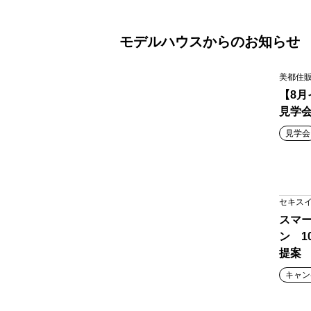
モデルハウスからのお知らせ
美都住
【8月
見学
見学会
セキス
スマ
ン 1
提案
キャン