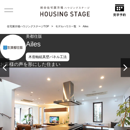
住宅展示場ハウジングステージTOP
モデルハウス一覧
Ailes
美都住販
Ailes
木造軸組真壁パネル工法
お客様の声を形にした住まい
キッチンからリビングとダイニングを見渡せる動線。