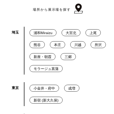
場所から展示場を探す
埼玉
浦和Miraizu
大宮北
上尾
熊谷
本庄
川越
所沢
新座・朝霞
三郷
モラージュ菖蒲
東京
小金井・府中
成増
新宿 (新大久保)