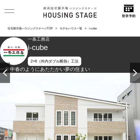
住宅展示場ハウジングステージTOP
モデルハウス一覧
i-cube
一条工務店
i-cube
2×6（外内ダブル断熱）工法
一年中春のようにあたたかい夢の住まい
シンプルかつ上質なデザイン。ずっと好きでいられる外観で
す。