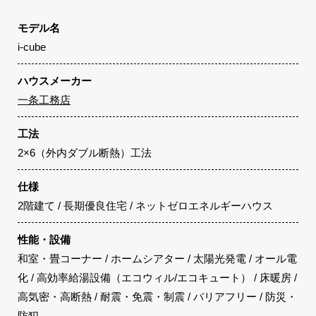
モデル名
i-cube
ハウスメーカー
一条工務店
工法
2×6（外内ダブル断熱）工法
仕様
2階建て / 長期優良住宅 / ネットゼロエネルギーハウス
性能・設備
和室・畳コーナー / ホームシアター / 太陽光発電 / オール電
化 / 高効率給湯設備（エコウィル/エコキュート） / 床暖房 /
高気密・高断熱 / 耐震・免震・制震 / バリアフリー / 防災・
防犯