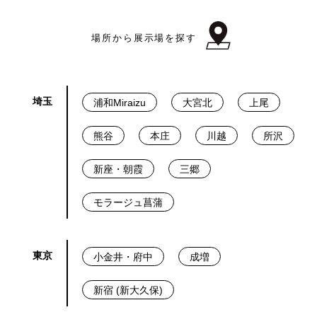
場所から展示場を探す
埼玉
浦和Miraizu
大宮北
上尾
熊谷
本庄
川越
所沢
新座・朝霞
三郷
モラージュ菖蒲
東京
小金井・府中
成増
新宿 (新大久保)