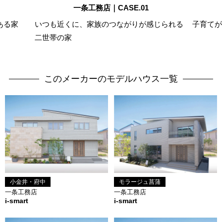
一条工務店｜CASE.01
ある家
いつも近くに、家族のつながりが感じられる
子育てが
二世帯の家
このメーカーのモデルハウス一覧
小金井・府中
モラージュ菖蒲
一条工務店
一条工務店
i-smart
i-smart