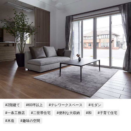
2階建て
60坪以上
テレワークスペース
モダン
一条工務店
二世帯住宅
便利な大収納
和
子育て住宅
木造
趣味の空間