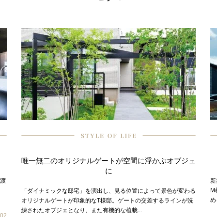
唯一無二のオリジナルゲートが空間に浮かぶオブジェ
に
見渡
新
M
「ダイナミックな邸宅」を演出し、見る位置によって景色が変わる
め
オリジナルゲートが印象的なT様邸。ゲートの交差するラインが洗
練されたオブジェとなり、また有機的な植栽...
02