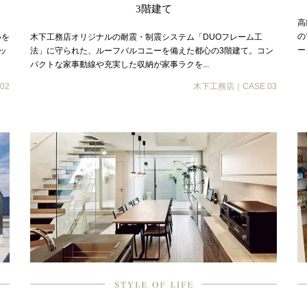
3階建て
高
の
いを
木下工務店オリジナルの耐震・制震システム「DUOフレーム工
ー
ッ
法」に守られた、ルーフバルコニーを備えた都心の3階建て。コン
パクトな家事動線や充実した収納が家事ラクを...
02
木下工務店｜CASE.03