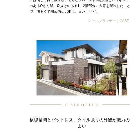
外は閉じて内に広がる、そんなクローズド×開放感というギャッ
のあるOさん邸。吹抜けのある1、2階部分に大窓を配置したこ
で、明るくて開放的なLDKに。また、リビ...
アールプランナー｜CASE.
横線基調とバットレス、タイル張りの外観が魅力の
まい