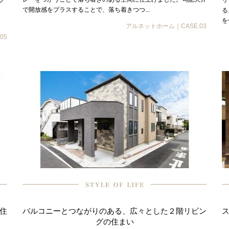
プ
リ
で開放感をプラスすることで、落ち着きつつ...
と
る
を
アルネットホーム｜CASE.03
05
住
バルコニーとつながりのある、広々とした２階リビン
グの住まい