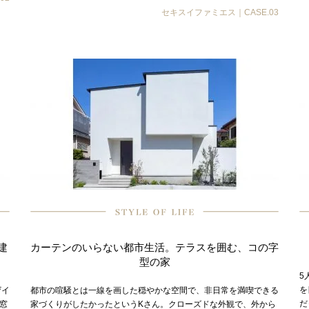
セキスイファミエス｜CASE.03
建
カーテンのいらない都市生活。テラスを囲む、コの字
型の家
5
を
ザイ
都市の喧騒とは一線を画した穏やかな空間で、非日常を満喫できる
だ
窓
家づくりがしたかったというKさん。クローズドな外観で、外から