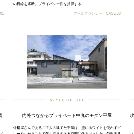
の目線を遮断。プライバシー性を担保するコ...
01
アールプランナー｜CASE.03
繋
内外つながるプライベート中庭のモダン平屋
外構屋さんであるご主人の建てた平屋は、壁にホワイトを使わずグ
レーをつかうことで落ち着きのある空間に仕上げました。勾配天井