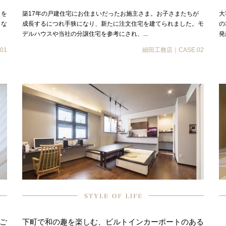
しを
築17年の戸建住宅にお住まいだったお施主さま。お子さまたちが
大
とな
成長するにつれ手狭になり、新たに注文住宅を建てられました。モ
の
デルハウスや当社の分譲住宅を参考にされ、...
発
01
細田工務店｜CASE.02
ご
下町で和の趣を楽しむ、ビルトインカーポートのある