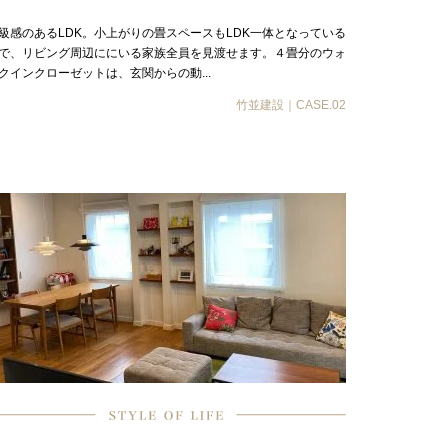
級感のあるLDK。小上がりの畳スペースもLDK一体となっている
で、リビング周辺ににいる家族全員を見渡せます。４畳分のウォ
クインクローゼットは、玄関からの動...
竹並建設｜CASE.02