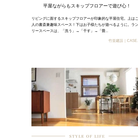
平屋ながらもスキップフロアーで遊び心！
リビングに面するスキップフロアーが印象的な平屋住宅。上は
人の書斎兼趣味スペース！下はお子様たちが遊べるように。ラ
リースペースは、「洗う」→「干す」→「畳...
竹並建設｜CASE.