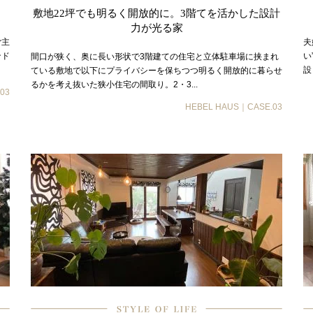
敷地22坪でも明るく開放的に。3階てを活かした設計
力が光る家
ご主
夫
ンド
い
間口が狭く、奥に長い形状で3階建ての住宅と立体駐車場に挟まれ
設
ている敷地で以下にプライバシーを保ちつつ明るく開放的に暮らせ
るかを考え抜いた狭小住宅の間取り。2・3...
03
HEBEL HAUS｜CASE.03