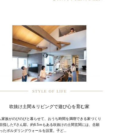
吹抜け土間＆リビングで遊び心を育む家
人家族がのびのびと暮らせて、おうち時間を満喫できる家づくり
目指したYさん邸。約6.5ｍもある吹抜けの土間玄関には、念願
ったボルダリングウォールを設置。子ど...