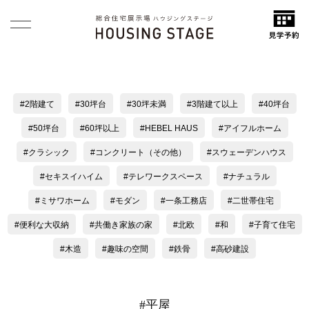
2階建て
30坪台
30坪未満
3階建て以上
40坪台
50坪台
60坪以上
HEBEL HAUS
アイフルホーム
クラシック
コンクリート（その他）
スウェーデンハウス
セキスイハイム
テレワークスペース
ナチュラル
ミサワホーム
モダン
一条工務店
二世帯住宅
便利な大収納
共働き家族の家
北欧
和
子育て住宅
木造
趣味の空間
鉄骨
高砂建設
#平屋