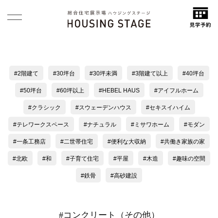
2階建て
30坪台
30坪未満
3階建て以上
40坪台
50坪台
60坪以上
HEBEL HAUS
アイフルホーム
クラシック
スウェーデンハウス
セキスイハイム
テレワークスペース
ナチュラル
ミサワホーム
モダン
一条工務店
二世帯住宅
便利な大収納
共働き家族の家
北欧
和
子育て住宅
平屋
木造
趣味の空間
鉄骨
高砂建設
#コンクリート（その他）