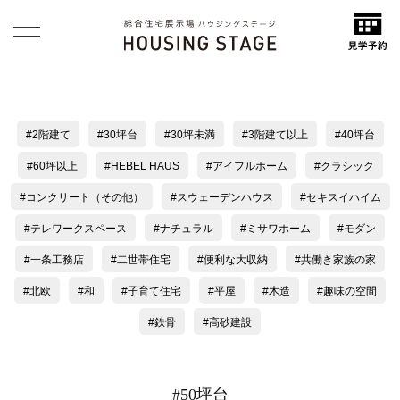
2階建て
30坪台
30坪未満
3階建て以上
40坪台
60坪以上
HEBEL HAUS
アイフルホーム
クラシック
コンクリート（その他）
スウェーデンハウス
セキスイハイム
テレワークスペース
ナチュラル
ミサワホーム
モダン
一条工務店
二世帯住宅
便利な大収納
共働き家族の家
北欧
和
子育て住宅
平屋
木造
趣味の空間
鉄骨
高砂建設
#50坪台