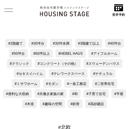
2階建て
30坪台
30坪未満
3階建て以上
40坪台
50坪台
60坪以上
HEBEL HAUS
アイフルホーム
クラシック
コンクリート（その他）
スウェーデンハウス
セキスイハイム
テレワークスペース
ナチュラル
ミサワホーム
モダン
一条工務店
二世帯住宅
便利な大収納
共働き家族の家
和
子育て住宅
平屋
木造
趣味の空間
鉄骨
高砂建設
#北欧