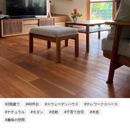
2階建て
40坪台
スウェーデンハウス
テレワークスペース
ナチュラル
モダン
北欧
子育て住宅
木造
趣味の空間