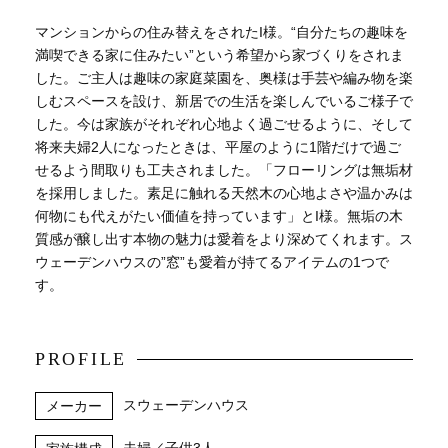
マンションからの住み替えをされたI様。“自分たちの趣味を
満喫できる家に住みたい”という希望から家づくりをされま
した。ご主人は趣味の家庭菜園を、奥様は手芸や編み物を楽
しむスペースを設け、新居での生活を楽しんでいるご様子で
した。今は家族がそれぞれ心地よく過ごせるように、そして
将来夫婦2人になったときは、平屋のように1階だけで過ご
せるよう間取りも工夫されました。「フローリングは無垢材
を採用しました。素足に触れる天然木の心地よさや温かみは
何物にも代えがたい価値を持っています」とI様。無垢の木
質感が醸し出す本物の魅力は愛着をより深めてくれます。ス
ウェーデンハウスの”窓”も愛着が持てるアイテムの1つで
す。
PROFILE
スウェーデンハウス
メーカー
夫婦／子供3人