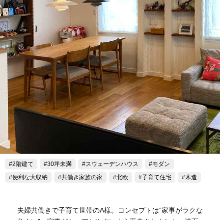
2階建て
30坪未満
スウェーデンハウス
モダン
便利な大収納
共働き家族の家
北欧
子育て住宅
木造
夫婦共働きで子育て世帯のA様。コンセプトは“家事がラクな