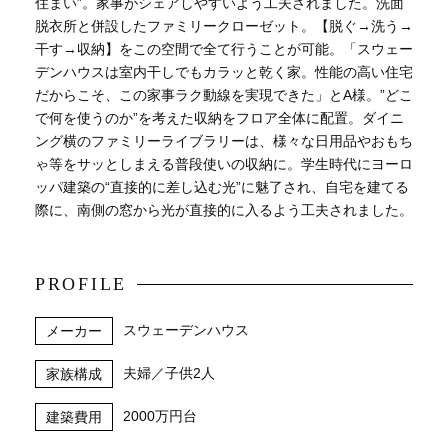
住まい”。家事がシェアしやすいよう工夫されました。洗面
脱衣所と併設したファミリークローゼット。【脱ぐ→洗う→
干す→収納】をこの空間で全て行うことが可能。「スウェー
デンハウスは室内干しでもカラッと乾く家。性能の高い住宅
だからこそ、この家事ラク動線を実現できた」とA様。”どこ
で何を使うのか”を考えた収納をフロア全体に配置。ダイニ
ング横のファミリーライブラリーは、様々な日用品やおもち
ゃ等をサッとしまえる普段使いの収納に。学生時代にヨーロ
ッパ建築の“直接的に差し込む光”に魅了され、自宅を建てる
際に、南側の窓から光が直接的に入るよう工夫されました。
PROFILE
スウェーデンハウス
メーカー
夫婦／子供2人
家族構成
2000万円台
建築費用