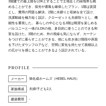
3階建ての最上階をLDKとすることで土地近くの緑地帯も眺
めることができ、採光や通風も確保したプラン。1階は賃貸
とし、費用の問題も解決。2階に水廻りと収納を全て設け、
洗濯動線を極力短く設計。クローゼットも夫婦別々とし、機
能性を重視した。 暮らしの中心となる3階は眺望を楽しめる
バルコニーと一体のLDKの他、多目的に使うことのできる和
室を設けた。3階のため、外の視線も気にならず、カーテン
をつけずに暮らすことができる。他にも吹き抜け階段や床面
を下げたダウンフロアなど、空間に変化を持たせて面積以上
の広がりを感じることができるよう設計されている。
PROFILE
旭化成ホームズ（HEBEL HAUS）
メーカー
夫婦/子ども2人
家族構成
-
建築費用