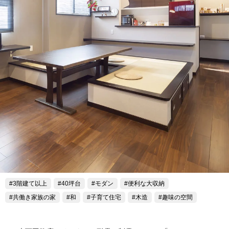
3階建て以上
40坪台
モダン
便利な大収納
共働き家族の家
和
子育て住宅
木造
趣味の空間