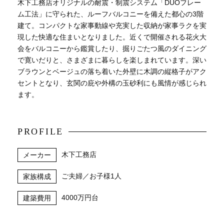
木下工務店オリジナルの耐震・制震システム「DUOフレー
ム工法」に守られた、ルーフバルコニーを備えた都心の3階
建て。コンパクトな家事動線や充実した収納が家事ラクを実
現した快適な住まいとなりました。近くで開催される花火大
会をバルコニーから鑑賞したり、掘りごたつ風のダイニング
で寛いだりと、さまざまに暮らしを楽しまれています。深い
ブラウンとベージュの落ち着いた外壁に木調の縦格子がアク
セントとなり、玄関の庇や外構の玉砂利にも風情が感じられ
ます。
PROFILE
木下工務店
メーカー
ご夫婦／お子様1人
家族構成
4000万円台
建築費用