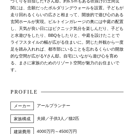
づくりを目指したYさん邸。約6.5ｍもある吹抜けの土間玄
関には、念願だったボルダリングウォールを設置。子どもが
走り回れるくらいの広さと相まって、開放的で遊び心のある
玄関ホールが実現。ビルトインガレージの奥には中庭の配置
し、天気が良い日にはピクニック気分を楽しんだり、子ども
と水遊びをしたり、BBQをしたりと、中庭を設けたことで
ライフスタイルの幅が広がる住まいに。閉じた外観から一度
足を踏み入れれば、都市部にいることを忘れるくらいの開放
的な空間が広がるYさん邸。自宅にいながら遊び心を育め
る、まさに家族のためのリゾート空間が魅力のお住まいで
す。
PROFILE
アールプランナー
メーカー
夫婦／子供3人／猫2匹
家族構成
4000万円～4500万円
建築費用