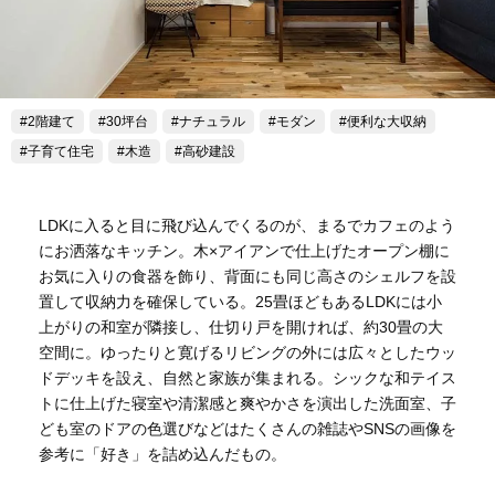
2階建て
30坪台
ナチュラル
モダン
便利な大収納
子育て住宅
木造
高砂建設
LDKに入ると目に飛び込んでくるのが、まるでカフェのよう
にお洒落なキッチン。木×アイアンで仕上げたオープン棚に
お気に入りの食器を飾り、背面にも同じ高さのシェルフを設
置して収納力を確保している。25畳ほどもあるLDKには小
上がりの和室が隣接し、仕切り戸を開ければ、約30畳の大
空間に。ゆったりと寛げるリビングの外には広々としたウッ
ドデッキを設え、自然と家族が集まれる。シックな和テイス
トに仕上げた寝室や清潔感と爽やかさを演出した洗面室、子
ども室のドアの色選びなどはたくさんの雑誌やSNSの画像を
参考に「好き」を詰め込んだもの。