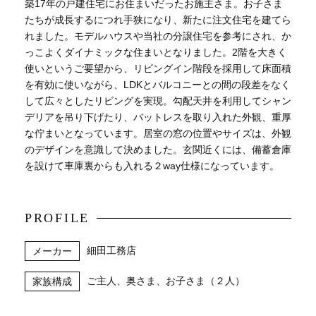
築17年の戸建住宅にお住まいだったお施主さま。お子さま
たちが成長するにつれ手狭になり、新たに注文住宅を建てら
れました。モデルハウスや当社の分譲住宅を参考にされ、か
っこよくダイナミックな住まいとなりました。2階を大きく
使いというご要望から、リビングイン階段を採用して床面積
を有効に使いながら、LDKとバルコニーとの間の段差をなく
して広々としたリビングを実現。勾配天井を利用してシャン
デリアを吊り下げたり、バットレスを取り入れた外観、重厚
な佇まいとなっています。居室の窓の位置やサイズは、外観
のデザインを意識して決めました。玄関近くには、備蓄倉庫
を設けて車庫裏からも入れる２way仕様になっています。
PROFILE
細田工務店
メーカー
ご主人、奥さま、お子さま（２人）
家族構成