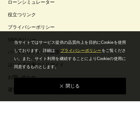
ローンシミュレーター
役立つリンク
プライバシーポリシー
SNSポリシー
当サイトではサービス提供の品質向上を⽬的にCookieを使⽤
しております。詳細は、
プライバシーポリシー
をご覧くださ
パーソナルイメージ診断
い。
また、サイト利⽤を継続することによりCookieの使⽤に
はじめての家づくりガイド
同意するものとします。
お問い合わせ
閉じる
運営会社情報
ー OFFICIAL SNS ー
© Housing Stage All rights reserved.