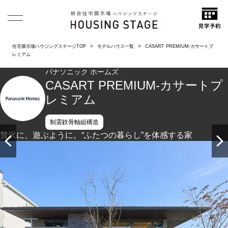
住宅展示場ハウジングステージTOP
モデルハウス一覧
CASART PREMIUM-カサートプ
レミアム
パナソニック ホームズ
CASART PREMIUM-カサートプ
レミアム
制震鉄骨軸組構造
贅沢に、遊ぶように。“ふたつの暮らし”を体感する家
統一されたグレートーンに素材使いがリズムを与える外観