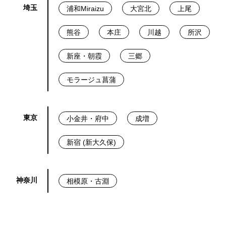
埼玉
浦和Miraizu
大宮北
上尾
熊谷
本庄
川越
所沢
新座・朝霞
三郷
モラージュ菖蒲
東京
小金井・府中
成増
新宿 (新大久保)
神奈川
相模原・古淵