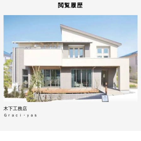
閲覧履歴
木下工務店
Ｇｒａｃｉ・ｙａｓ