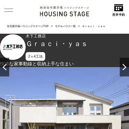
住宅展示場ハウジングステージTOP
モデルハウス一覧
Ｇｒａｃｉ・ｙａｓ
木下工務店
Ｇｒａｃｉ・ｙａｓ
2ｘ4工法
快適な家事動線と収納上手な住まい
タイルとしっくいでメリハリをつけた和モダンです。