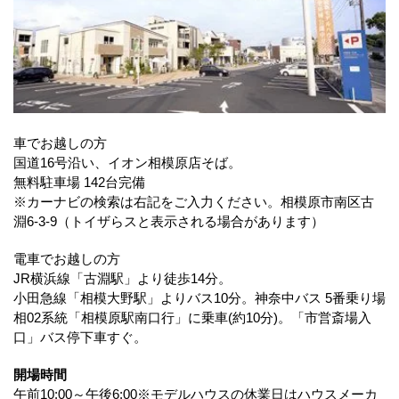
車でお越しの方
国道16号沿い、イオン相模原店そば。
無料駐車場 142台完備
※カーナビの検索は右記をご入力ください。相模原市南区古
淵6-3-9（トイザらスと表示される場合があります）
電車でお越しの方
JR横浜線「古淵駅」より徒歩14分。
小田急線「相模大野駅」よりバス10分。神奈中バス 5番乗り場
相02系統「相模原駅南口行」に乗車(約10分)。「市営斎場入
口」バス停下車すぐ。
開場時間
午前10:00～午後6:00※モデルハウスの休業日はハウスメーカ