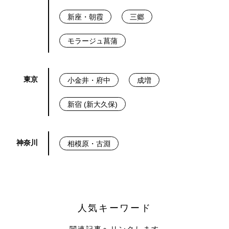
新座・朝霞
三郷
モラージュ菖蒲
東京
小金井・府中
成増
新宿 (新大久保)
神奈川
相模原・古淵
人気キーワード