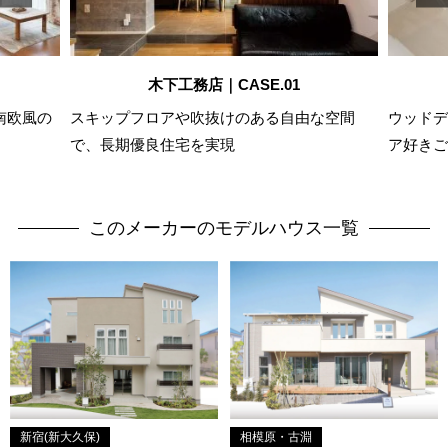
木下工務店｜CASE.01
南欧風の
スキップフロアや吹抜けのある自由な空間
ウッドデ
で、長期優良住宅を実現
ア好きご
このメーカーのモデルハウス一覧
新宿(新大久保)
相模原・古淵