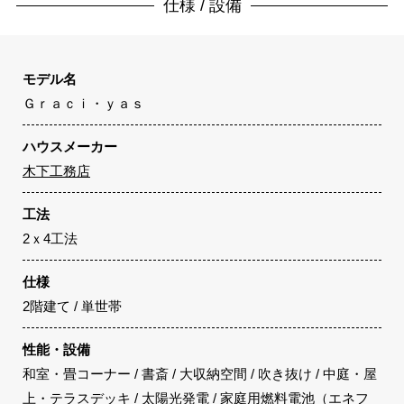
仕様 / 設備
モデル名
Ｇｒａｃｉ・ｙａｓ
ハウスメーカー
木下工務店
工法
2ｘ4工法
仕様
2階建て / 単世帯
性能・設備
和室・畳コーナー / 書斎 / 大収納空間 / 吹き抜け / 中庭・屋
上・テラスデッキ / 太陽光発電 / 家庭用燃料電池（エネフ