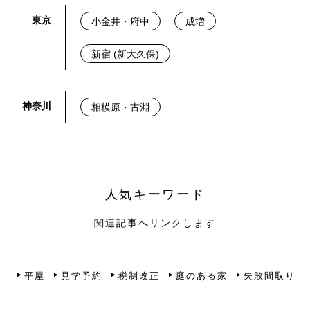
東京
小金井・府中
成増
新宿 (新大久保)
神奈川
相模原・古淵
人気キーワード
関連記事へリンクします
平屋
見学予約
税制改正
庭のある家
失敗間取り