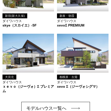
新宿(新大久保)
新座・朝霞
ダイワハウス
ダイワハウス
skye（スカイエ）-5F
xevoΣ PREMIUM
大宮北
相模原・古淵
ダイワハウス
ダイワハウス
ｘｅｖｏ（ジーヴォ）Σ プレミア
xevo Σ（ジーヴォシグマ）
ム
モデルハウス一覧へ