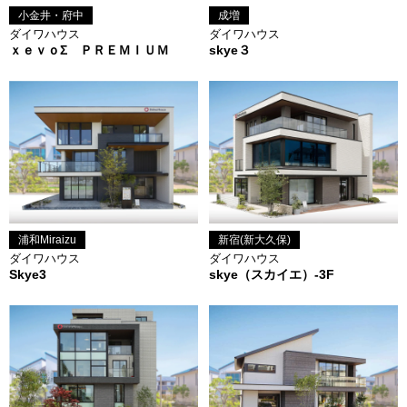
小金井・府中
成増
ダイワハウス
ダイワハウス
ｘｅｖｏΣ ＰＲＥＭＩＵＭ
skye３
浦和Miraizu
新宿(新大久保)
ダイワハウス
ダイワハウス
Skye3
skye（スカイエ）-3F