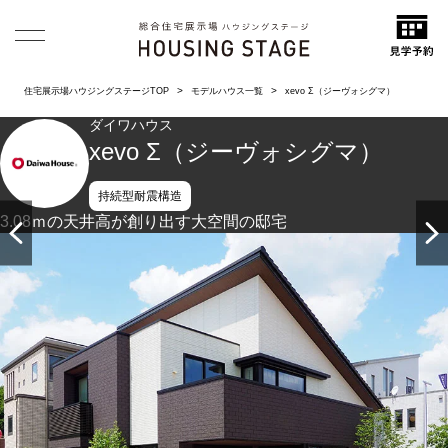
住宅展示場ハウジングステージTOP
モデルハウス一覧
xevo Σ（ジーヴォシグマ）
ダイワハウス
xevo Σ（ジーヴォシグマ）
持続型耐震構造
3.08ｍの天井高が創り出す大空間の邸宅
アクセントにタイルを貼り分けた、スタイリッシュな外観で
す。