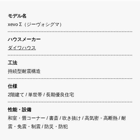
モデル名
xevo Σ（ジーヴォシグマ）
ハウスメーカー
ダイワハウス
工法
持続型耐震構造
仕様
2階建て / 単世帯 / 長期優良住宅
性能・設備
和室・畳コーナー / 書斎 / 吹き抜け / 高気密・高断熱 / 耐
震・免震・制震 / 防災・防犯