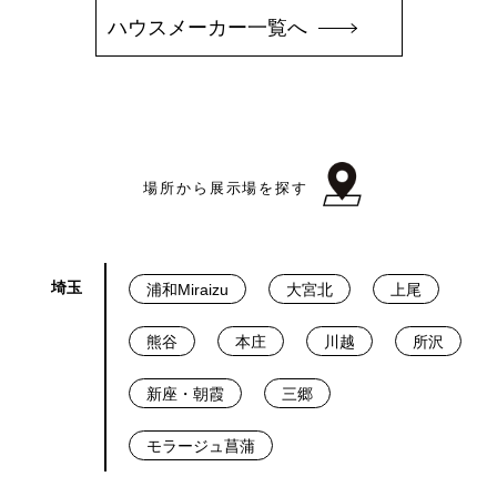
ハウスメーカー一覧へ
場所から展示場を探す
埼玉
浦和Miraizu
大宮北
上尾
熊谷
本庄
川越
所沢
新座・朝霞
三郷
モラージュ菖蒲