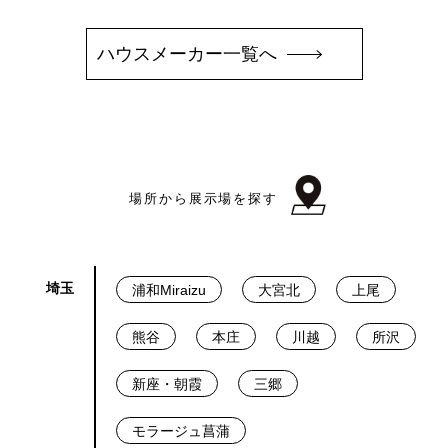
ハウスメーカー一覧へ
場所から展示場を探す
埼玉
浦和Miraizu
大宮北
上尾
熊谷
本庄
川越
所沢
新座・朝霞
三郷
モラージュ菖蒲