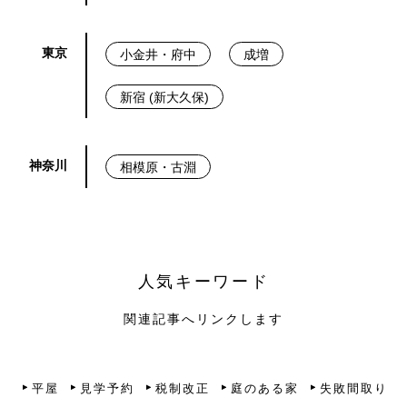
東京
小金井・府中
成増
新宿 (新大久保)
神奈川
相模原・古淵
人気キーワード
関連記事へリンクします
平屋
見学予約
税制改正
庭のある家
失敗間取り