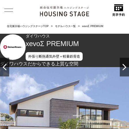
住宅展示場ハウジングステージTOP
モデルハウス一覧
xevoΣ PREMIUM
ダイワハウス
xevoΣ PREMIUM
外張り断熱通気外壁＋軽量鉄骨造
ダイワハウスだからできる上質な空間
シンプルでスタイリッシュな外観