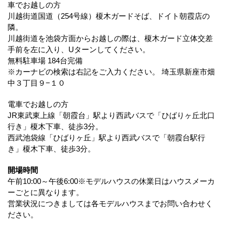
車でお越しの方
川越街道国道（254号線）榎木ガードそば、ドイト朝霞店の
隣。
川越街道を池袋方面からお越しの際は、榎木ガード立体交差
手前を左に入り、Uターンしてください。
無料駐車場 184台完備
※カーナビの検索は右記をご入力ください。 埼玉県新座市畑
中３丁目９−１０
電車でお越しの方
JR東武東上線「朝霞台」駅より西武バスで「ひばりヶ丘北口
行き」榎木下車、徒歩3分。
西武池袋線「ひばりヶ丘」駅より西武バスで「朝霞台駅行
き」榎木下車、徒歩3分。
開場時間
午前10:00～午後6:00※モデルハウスの休業日はハウスメーカ
ーごとに異なります。
営業状況につきましては各モデルハウスまでお問い合わせく
ださい。