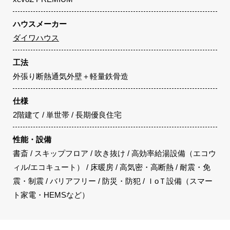
ハウスメーカー
ダイワハウス
工法
外張り断熱通気外壁＋軽量鉄骨造
仕様
2階建て / 単世帯 / 長期優良住宅
性能・設備
書斎 / スキップフロア / 吹き抜け / 高効率給湯設備（エコウ
ィル/エコキュート） / 床暖房 / 高気密・高断熱 / 耐震・免
震・制震 / バリアフリー / 防災・防犯 / ＩoＴ設備（スマー
ト家電・HEMSなど）