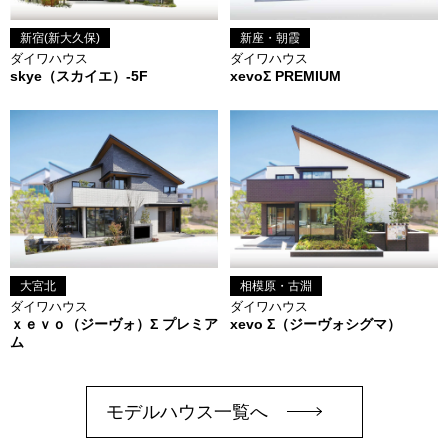
新宿(新大久保)
新座・朝霞
ダイワハウス
ダイワハウス
skye（スカイエ）-5F
xevoΣ PREMIUM
大宮北
相模原・古淵
ダイワハウス
ダイワハウス
ｘｅｖｏ（ジーヴォ）Σ プレミア
xevo Σ（ジーヴォシグマ）
ム
モデルハウス一覧へ