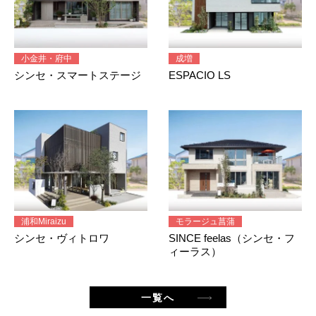
小金井・府中
成増
シンセ・スマートステージ
ESPACIO LS
浦和Miraizu
モラージュ菖蒲
シンセ・ヴィトロワ
SINCE feelas（シンセ・フ
ィーラス）
一覧へ