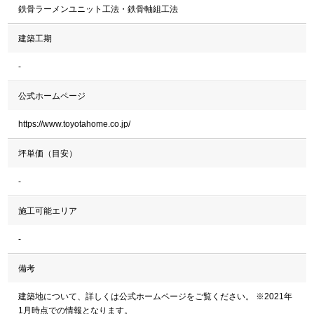
鉄骨ラーメンユニット工法・鉄骨軸組工法
建築工期
-
公式ホームページ
https://www.toyotahome.co.jp/
坪単価（目安）
-
施工可能エリア
-
備考
建築地について、詳しくは公式ホームページをご覧ください。 ※2021年
1月時点での情報となります。