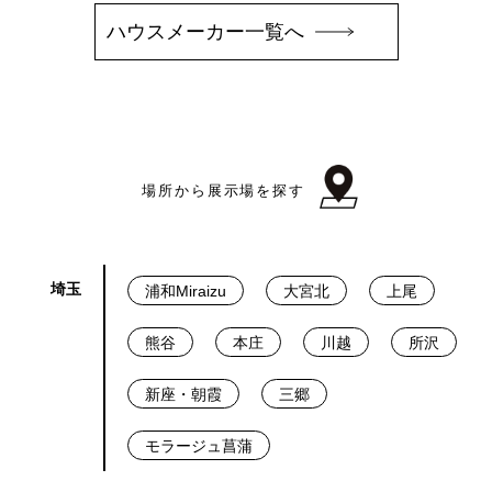
ハウスメーカー一覧へ
場所から展示場を探す
埼玉
浦和Miraizu
大宮北
上尾
熊谷
本庄
川越
所沢
新座・朝霞
三郷
モラージュ菖蒲