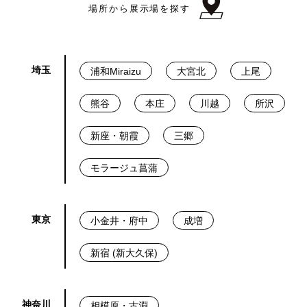
場所から展示場を探す
埼玉
浦和Miraizu
大宮北
上尾
熊谷
本庄
川越
所沢
新座・朝霞
三郷
モラージュ菖蒲
東京
小金井・府中
成増
新宿 (新大久保)
神奈川
相模原・古淵