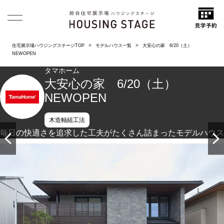
住宅展示場ハウジングステージTOP
モデルハウス一覧
大安心の家 6/20（土）
NEWOPEN
タマホーム
大安心の家 6/20（土）
NEWOPEN
木造軸組工法
毎日の快適さを追求した工夫が
たくさん詰まったモデルハウス