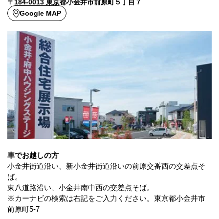
〒184-0013 東京都小金井市前原町５丁目７
Google MAP
車でお越しの方
小金井街道沿い、新小金井街道沿いの前原交番西の交差点そ
ば。
東八道路沿い、小金井南中西の交差点そば。
※カーナビの検索は右記をご入力ください。東京都小金井市
前原町5-7