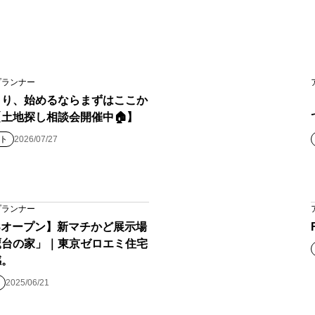
プランナー
くり、始めるならまずはここか
土地探し相談会開催中🏠】
ト
2026/07/27
プランナー
28オープン】新マチかど展示場
鷹台の家」｜東京ゼロエミ住宅
感。
2025/06/21