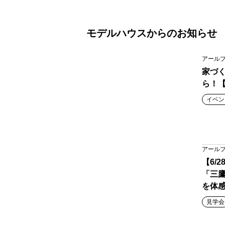
モデルハウスからのお知らせ
アール
家づ
ら！【
イベン
アール
【6/
「三
を体
見学会