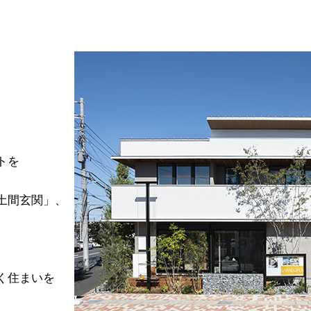
トを
土間玄関」、
く住まいを