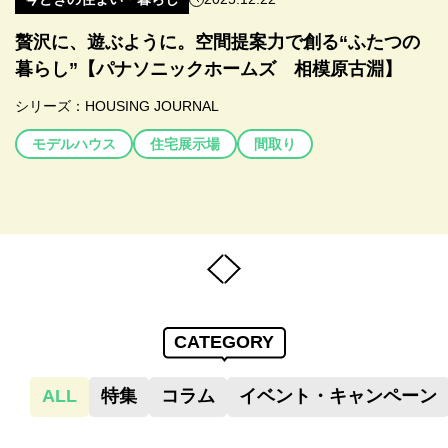
家を買うときに何から始めるとよい？知っておきた
住宅ローンの分割融資とは何？つなぎ融資との違
贅沢に、遊ぶように。空間提案力で創る“ふたつの
「外構デザイン」のエキスパート。 積水化学グル
2026年税制改正と住宅資金計画
シンプルな家とは？おしゃれなデザインの特徴やメ
2025年度最新版 税制改正大綱｜住宅税制が明らか
家族が集う邸宅のテクノロジー【セキスイハイム
暮らしにとびきりのラグジュアリーを【黒澤工務店
おしゃれで素敵な家の外観・内観12選！押さえてお
い流れから抑えるポイントを初心者向けに解説
い、メリット・デメリットを徹底解説
暮らし”【パナソニックホームズ 相模原古淵】
ープ「ザ・シーズン」が描く上質な住まいの景観
補助金・税制優遇の動きを見据えて考えるマネープ
リットを紹介【間取り図】
に！住宅ローン減税は継続へ
上尾】
浦和】
きたいポイントも紹介
【セキスイファミエス 大宮北】
ラン
シリーズ：
シリーズ：
シリーズ：
シリーズ：
HOUSING JOURNAL
税制改正大綱
HOUSING JOURNAL
HOUSING JOURNAL
お金･ローン
お金･ローン
デザイン
マイホーム
マイホーム
メリットデメリット
注文住宅
メリットデメリット
分割融資
シリーズ：
HOUSING JOURNAL
お金･ローン
税金
金利
段取り
段取り
注文住宅
金利
モデルハウス
住宅ローン減税
モデルハウス
モデルハウス
住宅展示場
暮らし
暮らし
子育てエコホーム支援事業
間取り
間取り
間取り
相続税
モデルハウス
住宅展示場
間取り
贈与税
CATEGORY
ALL
特集
コラム
イベント・キャンペーン