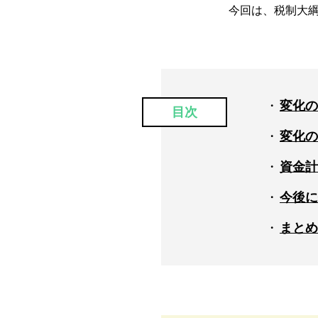
今回は、税制大
変化の
目次
変化の
資金計
今後に
まとめ