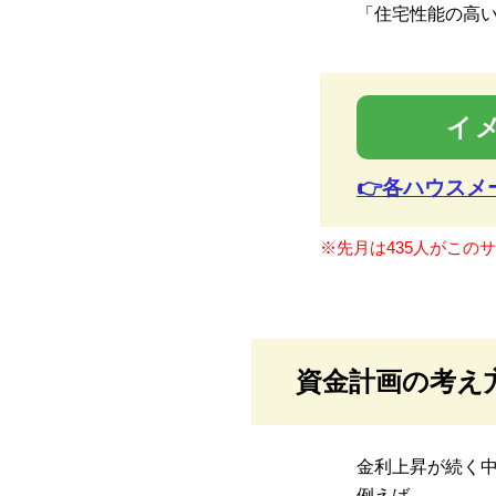
「住宅性能の高
イ
👉各ハウス
※先月は435人がこの
資金計画の考え
金利上昇が続く
例えば、