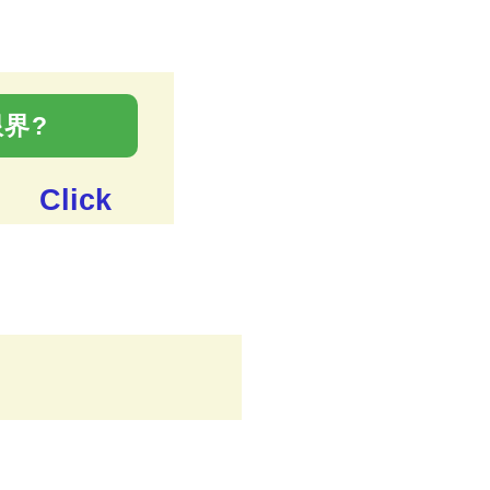
。
界?
Click