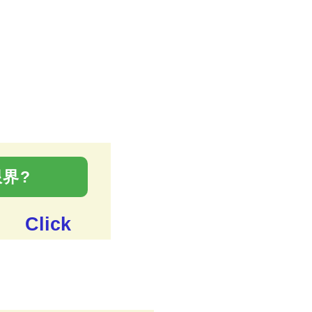
界?
Click