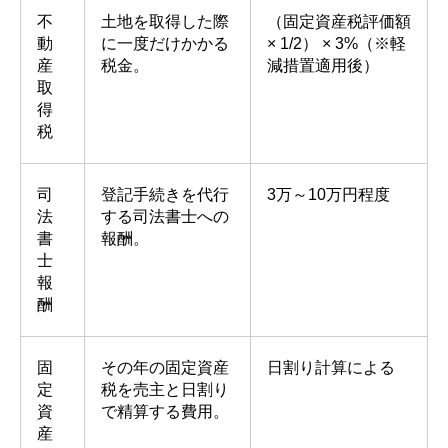
不
土地を取得した際
（固定資産税評価額
動
に一度だけかかる
× 1/2） × 3%（※軽
産
税金。
減措置適用後）
取
得
税
司
登記手続きを代行
3万～10万円程度
法
する司法書士への
書
報酬。
士
報
酬
固
その年の固定資産
日割り計算による
定
税を売主と日割り
資
で精算する費用。
産