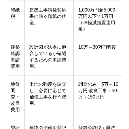
印紙
建築工事請負契約
1,000万円超5,000
税
書に貼る印紙の代
万円以下で1万円
金。
（※軽減措置適用
後）
建築
設計図が法令に適
10万～30万円程度
確認
合しているか確認
申請
するための申請費
費用
用。
地盤
土地の強度を調査
調査のみ：5万～10
調
し、必要に応じて
万円 改良工事：50
査・
補強工事を行う費
万～150万円
改良
用。
費用
登記
建物の情報を登記
登録免許税＋司法