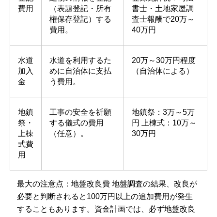
費用
（表題登記・所有
書士・土地家屋調
権保存登記）する
査士報酬で20万～
費用。
40万円
水道
水道を利用するた
20万～30万円程度
加入
めに自治体に支払
（自治体による）
金
う費用。
地鎮
工事の安全を祈願
地鎮祭：3万～5万
祭・
する儀式の費用
円 上棟式：10万～
上棟
（任意）。
30万円
式費
用
最大の注意点：地盤改良費 地盤調査の結果、改良が
必要と判断されると100万円以上の追加費用が発生
することもあります。資金計画では、必ず地盤改良