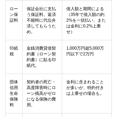
ロー
保証会社に支払
借入額と期間による
ン保
う保証料。返済
（35年で借入額の約
証料
不能時に代位弁
2%を一括払い、また
済してもらうた
は金利に0.2%上乗
め。
せ）
印紙
金銭消費貸借契
1,000万円超5,000万
税
約書（ローン契
円以下で2万円
約書）に貼る印
紙代。
団体
契約者の死亡・
金利に含まれること
信用
高度障害時にロ
が多いが、特約付き
生命
ーン残高がゼロ
は上乗せの場合も。
保険
になる保険の費
料
用。