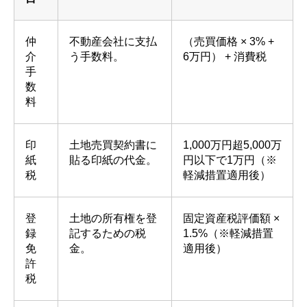
仲
不動産会社に支払
（売買価格 × 3% +
介
う手数料。
6万円） + 消費税
手
数
料
印
土地売買契約書に
1,000万円超5,000万
紙
貼る印紙の代金。
円以下で1万円（※
税
軽減措置適用後）
登
土地の所有権を登
固定資産税評価額 ×
録
記するための税
1.5%（※軽減措置
免
金。
適用後）
許
税