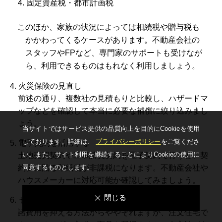
4. 固定資産税・都市計画税
このほか、家族の状況によっては相続税や贈与税も
かかわってくるケースがあります。不動産会社の
スタッフやFPなど、専門家のサポートも受けなが
ら、利用できるものはもれなく利用しましょう。
4. 火災保険の見直し
前述の通り、複数社の見積もりと比較し、ハザードマ
ップなどを確認して本当に必要な補償に絞り込みまし
ょう。
当サイトではサービス提供の品質向上を⽬的にCookieを使⽤
しております。詳細は、
プライバシーポリシー
をご覧くださ
5. 電子契約を活用する
い。
また、サイト利⽤を継続することによりCookieの使⽤に
土地売買契約や工事請負契約を電子契約で行うと、契
同意するものとします。
約書に貼る印紙税が非課税になります。不動産会社や
ハウスメーカーに対応可能か確認してみましょう。
閉じる
6. セミオーダーを検討してみる
諸費用を抑える方法からややそれますが、注文住宅で