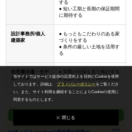
する
● 短い工期と長期の保証期間
に期待する
設計事務所/個人
● もっともこだわりのある家
建築家
づくりをする
● 条件の厳しい土地を活用す
る
住宅展示場・モデ
● 実際の仕様を見て検討する
当サイトではサービス提供の品質向上を⽬的にCookieを使⽤
ルハウス
● 複数の依頼先を同時に検討
しております。詳細は、
プライバシーポリシー
をご覧くださ
する
い。
また、サイト利⽤を継続することによりCookieの使⽤に
同意するものとします。
イメージ沸かない!Webで調べるのはもう限界?
閉じる
Click
👉各ハウスメーカーの価格帯や特徴が