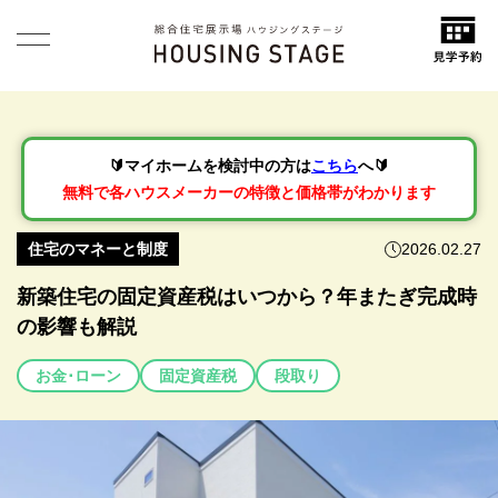
🔰マイホームを検討中の方は
こちら
へ🔰
無料で各ハウスメーカーの特徴と価格帯がわかります
住宅のマネーと制度
2026.02.27
新築住宅の固定資産税はいつから？年またぎ完成時
の影響も解説
お金･ローン
固定資産税
段取り