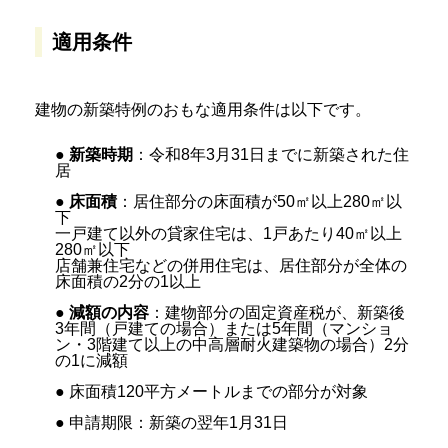
適用条件
建物の新築特例のおもな適用条件は以下です。
●
新築時期
：令和8年3月31日までに新築された住
居
●
床面積
：居住部分の床面積が50㎡以上280㎡以
下
一戸建て以外の貸家住宅は、1戸あたり40㎡以上
280㎡以下
店舗兼住宅などの併用住宅は、居住部分が全体の
床面積の2分の1以上
●
減額の内容
：建物部分の固定資産税が、新築後
3年間（戸建ての場合）または5年間（マンショ
ン・3階建て以上の中高層耐火建築物の場合）2分
の1に減額
● 床面積120平方メートルまでの部分が対象
● 申請期限：新築の翌年1月31日