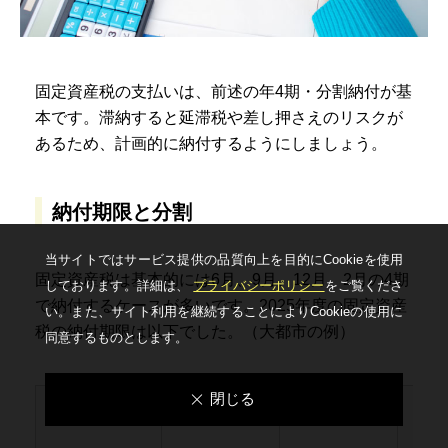
固定資産税の支払いは、前述の年4期・分割納付が基
本です。滞納すると延滞税や差し押さえのリスクが
あるため、計画的に納付するようにしましょう。
納付期限と分割
当サイトではサービス提供の品質向上を⽬的にCookieを使⽤
固定資産税は基本的には6月、9月、12月、2月の4期
しております。詳細は、
プライバシーポリシー
をご覧くださ
で納付するケースが多いです。2025年度の固定資産
い。
また、サイト利⽤を継続することによりCookieの使⽤に
税の納付期限は以下でした。（大都市の例）
同意するものとします。
閉じる
自治体
第1期
第2期
第3