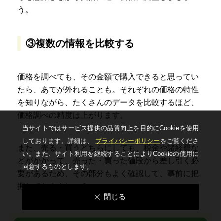
う。
③複数の情報を比較する
価格を調べても、その金額で購入できると思ってい
たら、あてが外れることも。それぞれの価格の特性
を知りながら、たくさんのデータを比較するほど、
価格調べの精度は上がります。
当サイトではサービス提供の品質向上を⽬的にCookieを使⽤
しております。詳細は、
プライバシーポリシー
をご覧くださ
また、売る・買うどちらにしても、税金や諸経費な
い。
また、サイト利⽤を継続することによりCookieの使⽤に
どがかかって、売った・買った値段から差し引く必
同意するものとします。
要があるため、その部分もよく確認して、事前に把
握しておきましょう。
閉じる