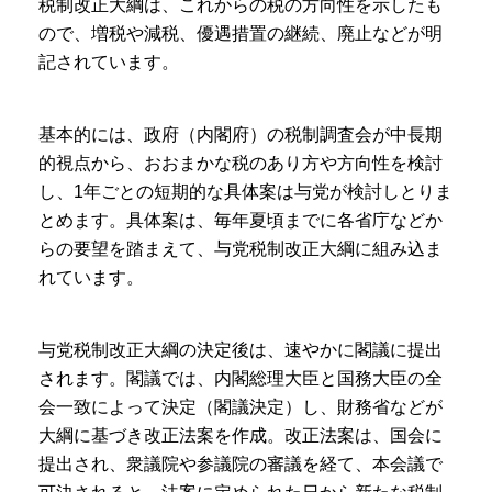
税制改正大綱は、これからの税の方向性を示したも
ので、増税や減税、優遇措置の継続、廃止などが明
記されています。
基本的には、政府（内閣府）の税制調査会が中長期
的視点から、おおまかな税のあり方や方向性を検討
し、1年ごとの短期的な具体案は与党が検討しとりま
とめます。具体案は、毎年夏頃までに各省庁などか
らの要望を踏まえて、与党税制改正大綱に組み込ま
れています。
与党税制改正大綱の決定後は、速やかに閣議に提出
されます。閣議では、内閣総理大臣と国務大臣の全
会一致によって決定（閣議決定）し、財務省などが
大綱に基づき改正法案を作成。改正法案は、国会に
提出され、衆議院や参議院の審議を経て、本会議で