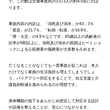
で、この数は交通事故死の3,573人の約4.5倍にのぼ
ります。
事故内容の内訳は、「溺死及び溺水」が43，3％
「窒息」が21.7％、「転倒・転落」が16.9％、
「煙・火災」の4.9％などです。65歳以上の高齢者の
比率が9割以上に。溺死及び溺水の原因はヒートショ
ックによる心筋梗塞や脳梗塞が大多数を占めます。
亡くなることがなくても一度事故が起これば、本人
だけでなく家族の生活負担も増えてしまうでしょ
う。バリアフリー対応をすることで、自立支援と介
護負担軽減を進められるのが理想です。
身体機能の低下をあらかじめ想定して対応する設計
や設備を整えることが、安心につながります。