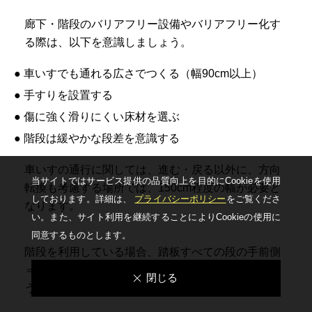
廊下・階段のバリアフリー設備やバリアフリー化す
る際は、以下を意識しましょう。
● 車いすでも通れる広さでつくる（幅90cm以上）
● 手すりを設置する
● 傷に強く滑りにくい床材を選ぶ
● 階段は緩やかな段差を意識する
車いすの通行に関しては、進む・戻る以外に、方向
当サイトではサービス提供の品質向上を⽬的にCookieを使⽤
転換も考慮する場所では、150cm程度の幅が必要と
しております。詳細は、
プライバシーポリシー
をご覧くださ
なります。
い。
また、サイト利⽤を継続することによりCookieの使⽤に
同意するものとします。
階段を利用している場合、踏板すべての段の手前側
＝段鼻に市販の滑り止めを貼っておくと安心でしょ
閉じる
う。DIYで簡単に設置が可能です。