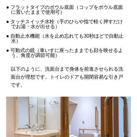
● フラットタイプのボウル底面（コップをボウル底面
に置いたままで使用可）
● タッチスイッチ水栓（手のひらや指で軽く押すだけ
でお湯・水が出せる）
● 自動止水機能（水を止め忘れても30秒ほどで自動止
水）
● 可動式の鏡（車いすに座ったままでも顔を映せるよ
う、角度が調節可能）
以下のように、洗面台まで身体を前進させられる洗
面台が理想です。トイレのドアも開閉容易な引き戸
です。