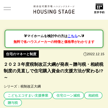
🔰マイホームを検討中の方は
こちら
へ🔰
無料で各ハウスメーカーの特徴と価格帯がわかります
住宅のマネーと制度
2022.12.15
２０２３年度税制改正大綱が発表～贈与税・相続税
制度の見直しで住宅購入資金の支援方法が変わる!?
～
シリーズ：
税制改正大綱
こどもエコすまい支援事業
住宅ローン減税
相続税
贈与税