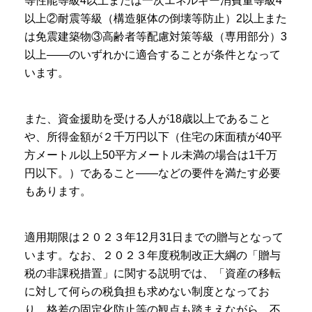
等性能等級4以上または一次エネルギー消費量等級4
以上②耐震等級（構造躯体の倒壊等防止）2以上また
は免震建築物③高齢者等配慮対策等級（専用部分）3
以上――のいずれかに適合することが条件となって
います。
また、資金援助を受ける人が18歳以上であること
や、所得金額が２千万円以下（住宅の床面積が40平
方メートル以上50平方メートル未満の場合は1千万
円以下。）であること――などの要件を満たす必要
もあります。
適用期限は２０２３年12月31日までの贈与となって
います。なお、２０２３年度税制改正大綱の「贈与
税の非課税措置」に関する説明では、「資産の移転
に対して何らの税負担も求めない制度となってお
り、格差の固定化防止等の観点も踏まえながら、不