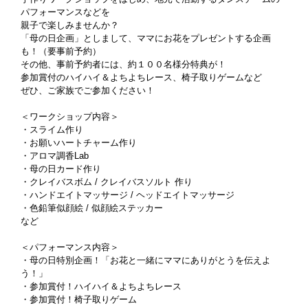
パフォーマンスなどを
親子で楽しみませんか？
「母の日企画」としまして、ママにお花をプレゼントする企画
も！（要事前予約）
その他、事前予約者には、約１００名様分特典が！
参加賞付のハイハイ＆よちよちレース、椅子取りゲームなど
ぜひ、ご家族でご参加ください！
＜ワークショップ内容＞
・スライム作り
・お願いハートチャーム作り
・アロマ調香Lab
・母の日カード作り
・クレイバスボム / クレイバスソルト 作り
・ハンドエイトマッサージ / ヘッドエイトマッサージ
・色鉛筆似顔絵 / 似顔絵ステッカー
など
＜パフォーマンス内容＞
・母の日特別企画！「お花と一緒にママにありがとうを伝えよ
う！」
・参加賞付！ハイハイ＆よちよちレース
・参加賞付！椅子取りゲーム