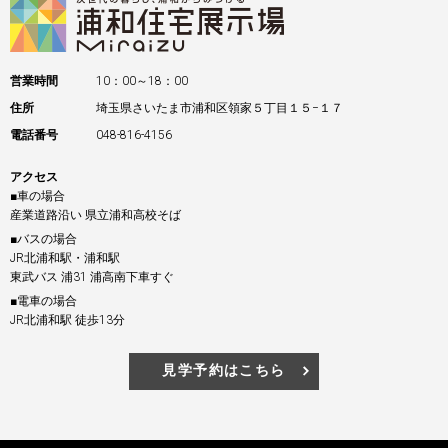
営業時間
10：00～18：00
住所
埼玉県さいたま市浦和区領家５丁目１５−１７
電話番号
048-816-4156
アクセス
■車の場合
産業道路沿い 県立浦和高校そば
■バスの場合
JR北浦和駅・浦和駅
東武バス 浦31 浦高南下車すぐ
■電車の場合
JR北浦和駅 徒歩13分
見学予約はこちら