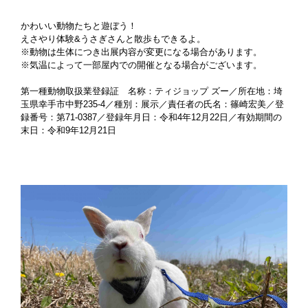
かわいい動物たちと遊ぼう！
えさやり体験&うさぎさんと散歩もできるよ。
※動物は生体につき出展内容が変更になる場合があります。
※気温によって一部屋内での開催となる場合がございます。
第一種動物取扱業登録証 名称：ティジョップ ズー／所在地：埼
玉県幸手市中野235‐4／種別：展示／責任者の氏名：篠崎宏美／登
録番号：第71‐0387／登録年月日：令和4年12月22日／有効期間の
末日：令和9年12月21日