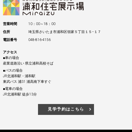
営業時間
10：00～18：00
住所
埼玉県さいたま市浦和区領家５丁目１５−１７
電話番号
048-816-4156
アクセス
■車の場合
産業道路沿い 県立浦和高校そば
■バスの場合
JR北浦和駅・浦和駅
東武バス 浦31 浦高南下車すぐ
■電車の場合
JR北浦和駅 徒歩13分
見学予約はこちら