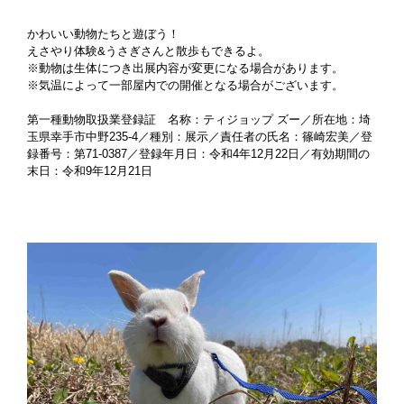
かわいい動物たちと遊ぼう！
えさやり体験&うさぎさんと散歩もできるよ。
※動物は生体につき出展内容が変更になる場合があります。
※気温によって一部屋内での開催となる場合がございます。
第一種動物取扱業登録証 名称：ティジョップ ズー／所在地：埼
玉県幸手市中野235‐4／種別：展示／責任者の氏名：篠崎宏美／登
録番号：第71‐0387／登録年月日：令和4年12月22日／有効期間の
末日：令和9年12月21日